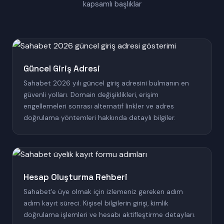
kapsamlı başlıklar
Güncel Giriş Adresi
Sahabet 2026 yılı güncel giriş adresini bulmanın en
güvenli yolları. Domain değişiklikleri, erişim
engellemeleri sonrası alternatif linkler ve adres
doğrulama yöntemleri hakkında detaylı bilgiler.
Hesap Oluşturma Rehberi
Sahabet'e üye olmak için izlemeniz gereken adım
adım kayıt süreci. Kişisel bilgilerin girişi, kimlik
doğrulama işlemleri ve hesabı aktifleştirme detayları.