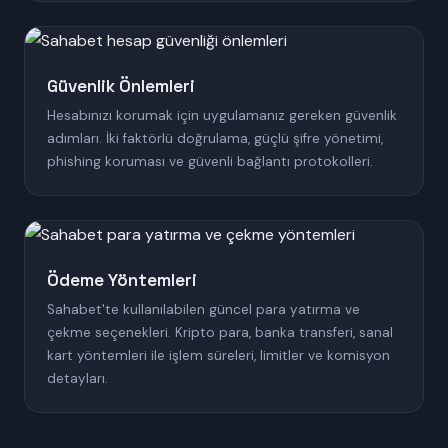
Güvenlik Önlemleri
Hesabınızı korumak için uygulamanız gereken güvenlik
adımları. İki faktörlü doğrulama, güçlü şifre yönetimi,
phishing koruması ve güvenli bağlantı protokolleri.
Ödeme Yöntemleri
Sahabet'te kullanılabilen güncel para yatırma ve
çekme seçenekleri. Kripto para, banka transferi, sanal
kart yöntemleri ile işlem süreleri, limitler ve komisyon
detayları.