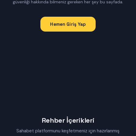
güvenliği hakkında bilmeniz gereken her şey bu sayfada.
Hemen Giriş Yap
Rehber İçerikleri
Sahabet platformunu keşfetmeniz için hazırlanmış