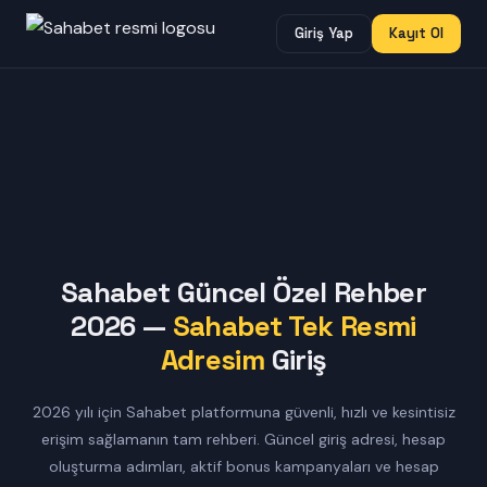
Giriş Yap
Kayıt Ol
Sahabet Güncel Özel Rehber
2026 —
Sahabet Tek Resmi
Adresim
Giriş
2026 yılı için Sahabet platformuna güvenli, hızlı ve kesintisiz
erişim sağlamanın tam rehberi. Güncel giriş adresi, hesap
oluşturma adımları, aktif bonus kampanyaları ve hesap