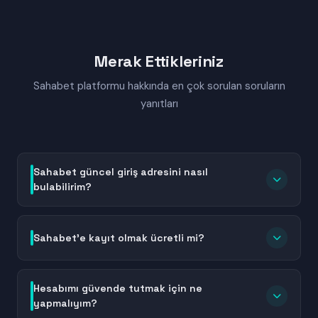
Merak Ettikleriniz
Sahabet platformu hakkında en çok sorulan soruların
yanıtları
Sahabet güncel giriş adresini nasıl
bulabilirim?
Sahabet güncel giriş adresini bulmak için bu sayfayı
yer imlerinize ekleyebilir veya Sahabet'in resmi
Sahabet'e kayıt olmak ücretli mi?
sosyal medya hesaplarını takip edebilirsiniz. Adres
değişiklikleri sırasında platform, kullanıcılarına
Hayır, Sahabet'e kayıt olmak tamamen ücretsizdir.
bilgilendirme mesajları gönderir. Ayrıca güncel linkler
Hesap oluşturma sürecinde herhangi bir ücret veya
Hesabımı güvende tutmak için ne
genellikle kısa süre içinde arama motorlarında da
ödeme talep edilmez. Temel kimlik bilgilerinizi girerek
yapmalıyım?
listelenir. Her zaman resmi ve doğrulanmış adresleri