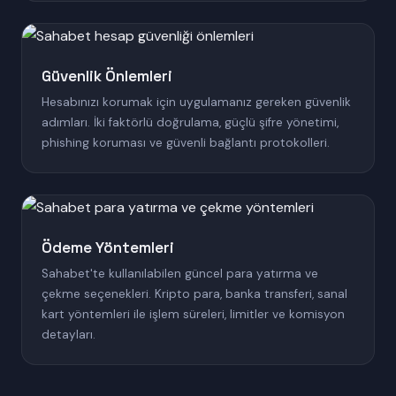
Güvenlik Önlemleri
Hesabınızı korumak için uygulamanız gereken güvenlik
adımları. İki faktörlü doğrulama, güçlü şifre yönetimi,
phishing koruması ve güvenli bağlantı protokolleri.
Ödeme Yöntemleri
Sahabet'te kullanılabilen güncel para yatırma ve
çekme seçenekleri. Kripto para, banka transferi, sanal
kart yöntemleri ile işlem süreleri, limitler ve komisyon
detayları.