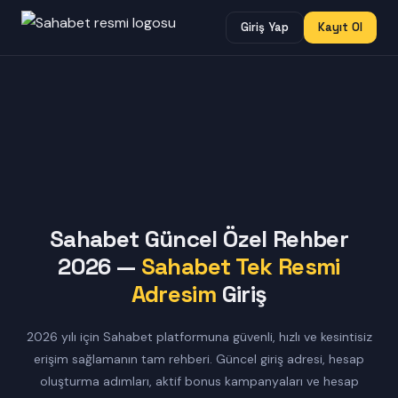
Giriş Yap
Kayıt Ol
Sahabet Güncel Özel Rehber
2026 —
Sahabet Tek Resmi
Adresim
Giriş
2026 yılı için Sahabet platformuna güvenli, hızlı ve kesintisiz
erişim sağlamanın tam rehberi. Güncel giriş adresi, hesap
oluşturma adımları, aktif bonus kampanyaları ve hesap