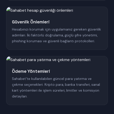
Güvenlik Önlemleri
Hesabınızı korumak için uygulamanız gereken güvenlik
adımları. İki faktörlü doğrulama, güçlü şifre yönetimi,
phishing koruması ve güvenli bağlantı protokolleri.
Ödeme Yöntemleri
Sahabet'te kullanılabilen güncel para yatırma ve
çekme seçenekleri. Kripto para, banka transferi, sanal
kart yöntemleri ile işlem süreleri, limitler ve komisyon
detayları.