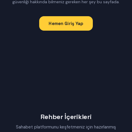
güvenliği hakkında bilmeniz gereken her şey bu sayfada.
Hemen Giriş Yap
Rehber İçerikleri
Sahabet platformunu keşfetmeniz için hazırlanmış