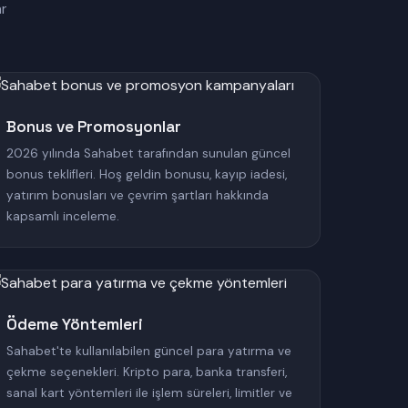
r
Bonus ve Promosyonlar
2026 yılında Sahabet tarafından sunulan güncel
bonus teklifleri. Hoş geldin bonusu, kayıp iadesi,
yatırım bonusları ve çevrim şartları hakkında
kapsamlı inceleme.
Ödeme Yöntemleri
Sahabet'te kullanılabilen güncel para yatırma ve
çekme seçenekleri. Kripto para, banka transferi,
sanal kart yöntemleri ile işlem süreleri, limitler ve