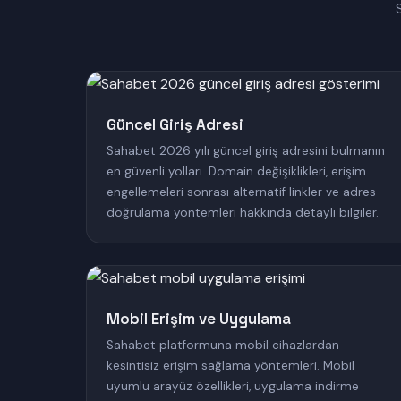
Güncel Giriş Adresi
Sahabet 2026 yılı güncel giriş adresini bulmanın
en güvenli yolları. Domain değişiklikleri, erişim
engellemeleri sonrası alternatif linkler ve adres
doğrulama yöntemleri hakkında detaylı bilgiler.
Mobil Erişim ve Uygulama
Sahabet platformuna mobil cihazlardan
kesintisiz erişim sağlama yöntemleri. Mobil
uyumlu arayüz özellikleri, uygulama indirme