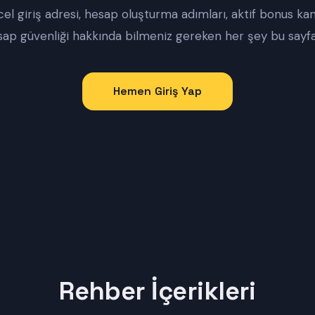
el giriş adresi, hesap oluşturma adımları, aktif bonus k
ap güvenliği hakkında bilmeniz gereken her şey bu sayf
Hemen Giriş Yap
Rehber İçerikleri