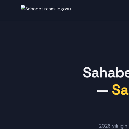
Sahabe
—
Sa
2026 yılı içi