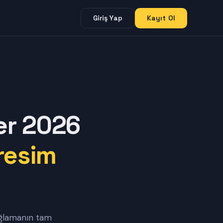
Giriş Yap
Kayıt Ol
er 2026
resim
sağlamanın tam