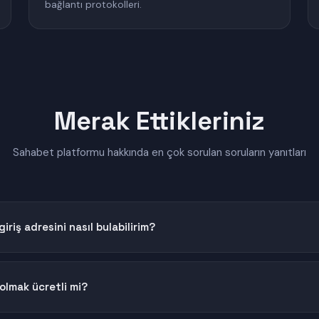
bağlantı protokolleri.
Merak Ettikleriniz
Sahabet platformu hakkında en çok sorulan soruların yanıtları
riş adresini nasıl bulabilirim?
iriş adresini bulmak için bu sayfayı yer imlerinize ekleyebilir veya 
plarını takip edebilirsiniz. Adres değişiklikleri sırasında platform, ku
olmak ücretli mi?
sajları gönderir. Ayrıca güncel linkler genellikle kısa süre içinde ar
zaman resmi ve doğrulanmış adresleri tercih ederek güvenliğinizi sağla