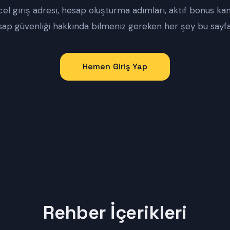
el giriş adresi, hesap oluşturma adımları, aktif bonus k
ap güvenliği hakkında bilmeniz gereken her şey bu sayf
Hemen Giriş Yap
Rehber İçerikleri