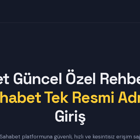
t Güncel Özel Rehb
habet Tek Resmi Ad
Giriş
n Sahabet platformuna güvenli, hızlı ve kesintisiz erişim 