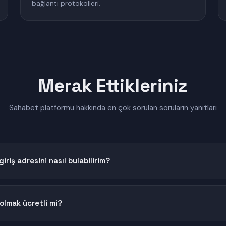
bağlantı protokolleri.
Merak Ettikleriniz
Sahabet platformu hakkında en çok sorulan soruların yanıtları
riş adresini nasıl bulabilirim?
iriş adresini bulmak için bu sayfayı yer imlerinize ekleyebilir veya 
plarını takip edebilirsiniz. Adres değişiklikleri sırasında platform, ku
olmak ücretli mi?
sajları gönderir. Ayrıca güncel linkler genellikle kısa süre içinde ar
zaman resmi ve doğrulanmış adresleri tercih ederek güvenliğinizi sağla