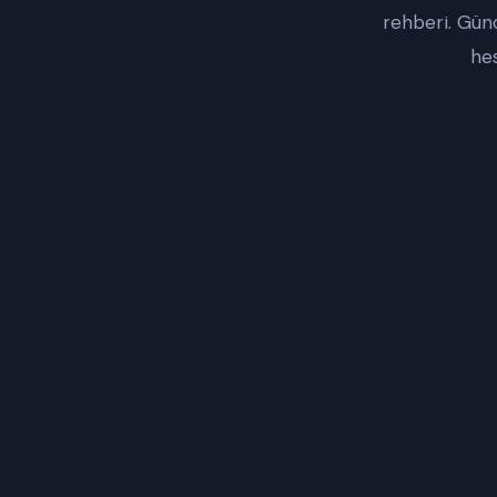
rehberi. Günc
hes