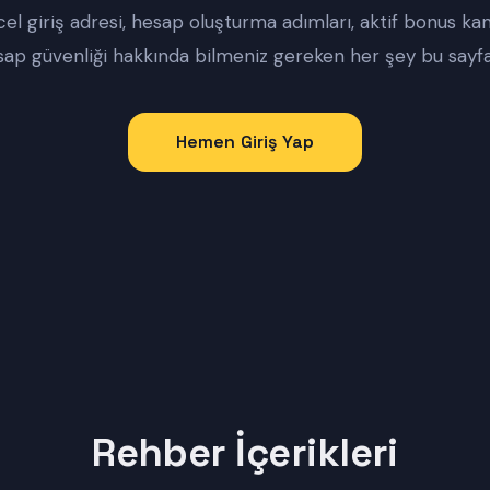
el giriş adresi, hesap oluşturma adımları, aktif bonus k
ap güvenliği hakkında bilmeniz gereken her şey bu sayf
Hemen Giriş Yap
Rehber İçerikleri