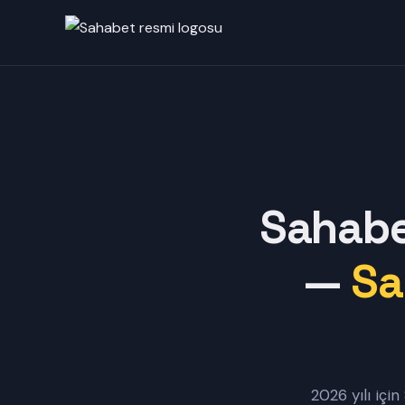
Sahabe
—
Sa
2026 yılı içi