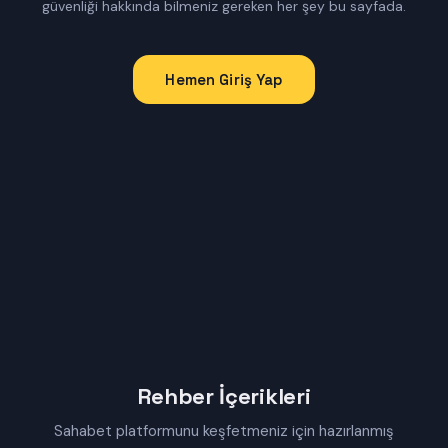
güvenliği hakkında bilmeniz gereken her şey bu sayfada.
Hemen Giriş Yap
Rehber İçerikleri
Sahabet platformunu keşfetmeniz için hazırlanmış