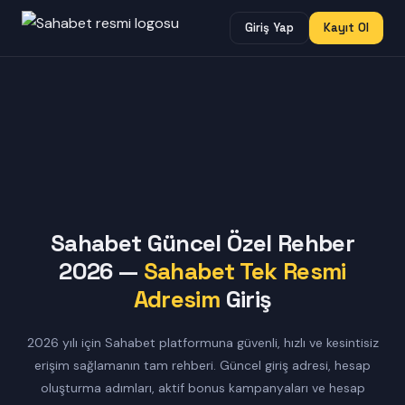
Giriş Yap
Kayıt Ol
Sahabet Güncel Özel Rehber
2026 —
Sahabet Tek Resmi
Adresim
Giriş
2026 yılı için Sahabet platformuna güvenli, hızlı ve kesintisiz
erişim sağlamanın tam rehberi. Güncel giriş adresi, hesap
oluşturma adımları, aktif bonus kampanyaları ve hesap