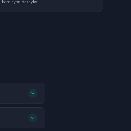
komisyon detayları.
Sahabet'in resmi
llanıcılarına
ama motorlarında da
yın.