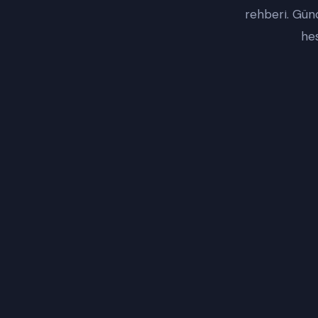
rehberi. Günc
hes