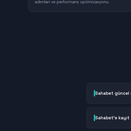
adımları ve performans optimizasyonu.
Sahabet güncel gi
Sahabet güncel g
sosyal medya hesa
Sahabet'e kayıt 
bilgilendirme me
listelenir. Her 