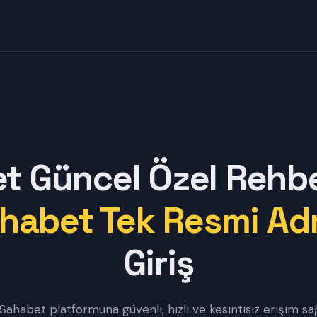
t Güncel Özel Rehb
habet Tek Resmi Ad
Giriş
n Sahabet platformuna güvenli, hızlı ve kesintisiz erişim 