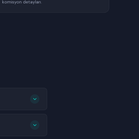
komisyon detayları.
Sahabet'in resmi
llanıcılarına
ama motorlarında da
yın.