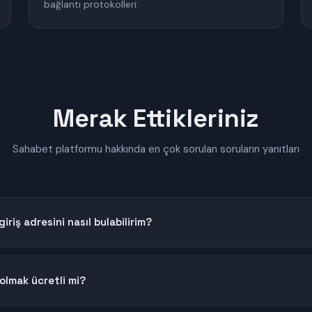
bağlantı protokolleri.
Merak Ettikleriniz
Sahabet platformu hakkında en çok sorulan soruların yanıtları
riş adresini nasıl bulabilirim?
iriş adresini bulmak için bu sayfayı yer imlerinize ekleyebilir veya 
plarını takip edebilirsiniz. Adres değişiklikleri sırasında platform, ku
olmak ücretli mi?
sajları gönderir. Ayrıca güncel linkler genellikle kısa süre içinde ar
zaman resmi ve doğrulanmış adresleri tercih ederek güvenliğinizi sağla