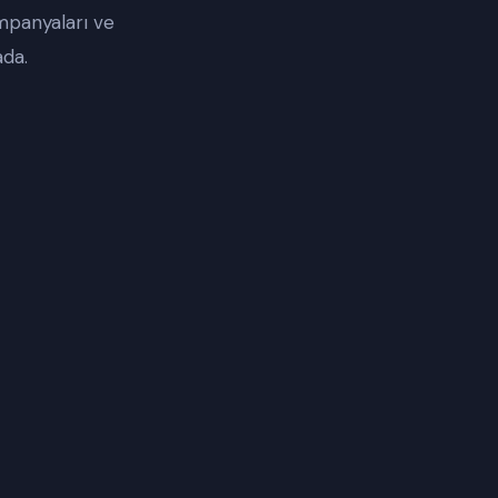
ampanyaları ve
ada.