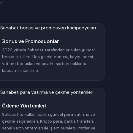
r
Bonus ve Promosyonlar
2026 yılında Sahabet tarafından sunulan güncel
bonus teklifleri. Hoş geldin bonusu, kayıp iadesi,
yatırım bonusları ve çevrim şartları hakkında
kapsamlı inceleme.
Ödeme Yöntemleri
Sahabet'te kullanılabilen güncel para yatırma ve
çekme seçenekleri. Kripto para, banka transferi,
sanal kart yöntemleri ile işlem süreleri, limitler ve