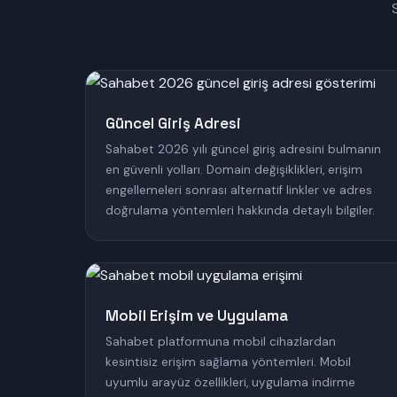
Güncel Giriş Adresi
Sahabet 2026 yılı güncel giriş adresini bulmanın
en güvenli yolları. Domain değişiklikleri, erişim
engellemeleri sonrası alternatif linkler ve adres
doğrulama yöntemleri hakkında detaylı bilgiler.
Mobil Erişim ve Uygulama
Sahabet platformuna mobil cihazlardan
kesintisiz erişim sağlama yöntemleri. Mobil
uyumlu arayüz özellikleri, uygulama indirme