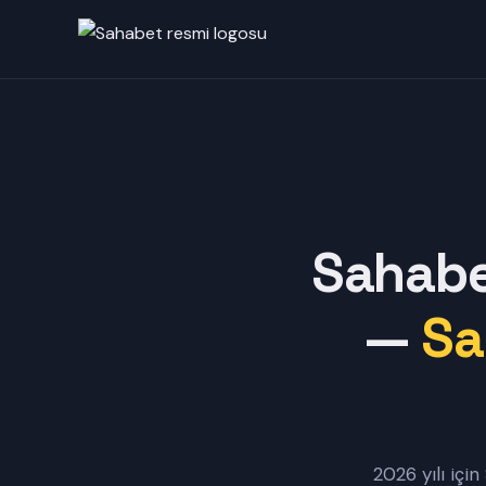
Sahabe
—
Sa
2026 yılı içi