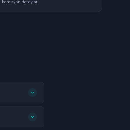
komisyon detayları.
Sahabet'in resmi
llanıcılarına
ama motorlarında da
yın.