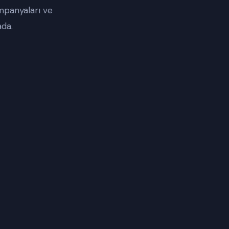
ampanyaları ve
ada.