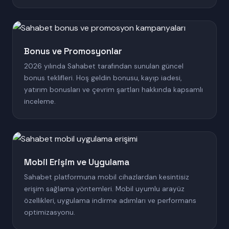
Bonus ve Promosyonlar
2026 yılında Sahabet tarafından sunulan güncel
bonus teklifleri. Hoş geldin bonusu, kayıp iadesi,
yatırım bonusları ve çevrim şartları hakkında kapsamlı
inceleme.
Mobil Erişim ve Uygulama
Sahabet platformuna mobil cihazlardan kesintisiz
erişim sağlama yöntemleri. Mobil uyumlu arayüz
özellikleri, uygulama indirme adımları ve performans
optimizasyonu.