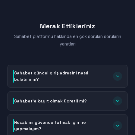
Merak Ettikleriniz
Sahabet platformu hakkında en çok sorulan soruların
yanıtları
Sahabet güncel giriş adresini nasıl
bulabilirim?
Sahabet güncel giriş adresini bulmak için bu sayfayı
yer imlerinize ekleyebilir veya Sahabet'in resmi
Sahabet'e kayıt olmak ücretli mi?
sosyal medya hesaplarını takip edebilirsiniz. Adres
değişiklikleri sırasında platform, kullanıcılarına
Hayır, Sahabet'e kayıt olmak tamamen ücretsizdir.
bilgilendirme mesajları gönderir. Ayrıca güncel linkler
Hesap oluşturma sürecinde herhangi bir ücret veya
Hesabımı güvende tutmak için ne
genellikle kısa süre içinde arama motorlarında da
ödeme talep edilmez. Temel kimlik bilgilerinizi girerek
yapmalıyım?
listelenir. Her zaman resmi ve doğrulanmış adresleri