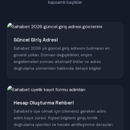
kapsamlı başlıklar
Güncel Giriş Adresi
Sahabet 2026 yılı güncel giriş adresini bulmanın en
güvenli yolları. Domain değişiklikleri, erişim
engellemeleri sonrası alternatif linkler ve adres
doğrulama yöntemleri hakkında detaylı bilgiler.
Hesap Oluşturma Rehberi
Sahabet'e üye olmak için izlemeniz gereken adım
adım kayıt süreci. Kişisel bilgilerin girişi, kimlik
doğrulama işlemleri ve hesabı aktifleştirme detayları.