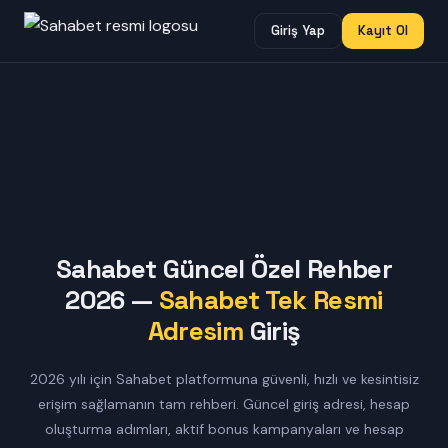
Giriş Yap
Kayıt Ol
Sahabet Güncel Özel Rehber
2026 —
Sahabet Tek Resmi
Adresim
Giriş
2026 yılı için Sahabet platformuna güvenli, hızlı ve kesintisiz
erişim sağlamanın tam rehberi. Güncel giriş adresi, hesap
oluşturma adımları, aktif bonus kampanyaları ve hesap