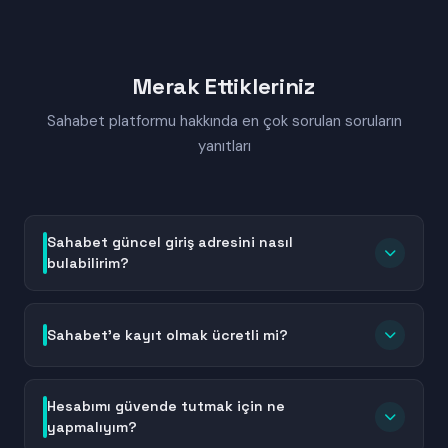
Merak Ettikleriniz
Sahabet platformu hakkında en çok sorulan soruların
yanıtları
Sahabet güncel giriş adresini nasıl
bulabilirim?
Sahabet güncel giriş adresini bulmak için bu sayfayı
yer imlerinize ekleyebilir veya Sahabet'in resmi
Sahabet'e kayıt olmak ücretli mi?
sosyal medya hesaplarını takip edebilirsiniz. Adres
değişiklikleri sırasında platform, kullanıcılarına
Hayır, Sahabet'e kayıt olmak tamamen ücretsizdir.
bilgilendirme mesajları gönderir. Ayrıca güncel linkler
Hesap oluşturma sürecinde herhangi bir ücret veya
Hesabımı güvende tutmak için ne
genellikle kısa süre içinde arama motorlarında da
ödeme talep edilmez. Temel kimlik bilgilerinizi girerek
yapmalıyım?
listelenir. Her zaman resmi ve doğrulanmış adresleri