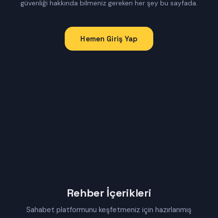
güvenliği hakkında bilmeniz gereken her şey bu sayfada.
Hemen Giriş Yap
Rehber İçerikleri
Sahabet platformunu keşfetmeniz için hazırlanmış