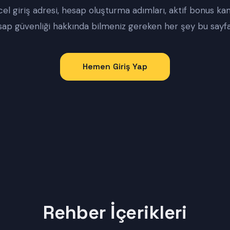
el giriş adresi, hesap oluşturma adımları, aktif bonus k
ap güvenliği hakkında bilmeniz gereken her şey bu sayf
Hemen Giriş Yap
Rehber İçerikleri