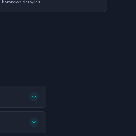
komisyon detayları.
Sahabet'in resmi
llanıcılarına
ama motorlarında da
yın.