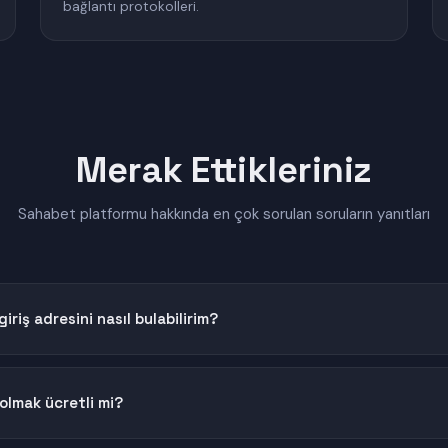
bağlantı protokolleri.
Merak Ettikleriniz
Sahabet platformu hakkında en çok sorulan soruların yanıtları
riş adresini nasıl bulabilirim?
iriş adresini bulmak için bu sayfayı yer imlerinize ekleyebilir veya 
plarını takip edebilirsiniz. Adres değişiklikleri sırasında platform, ku
olmak ücretli mi?
sajları gönderir. Ayrıca güncel linkler genellikle kısa süre içinde ar
zaman resmi ve doğrulanmış adresleri tercih ederek güvenliğinizi sağla