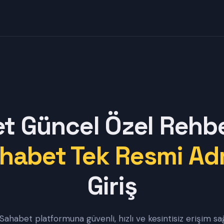
t Güncel Özel Rehb
habet Tek Resmi Ad
Giriş
n Sahabet platformuna güvenli, hızlı ve kesintisiz erişim 