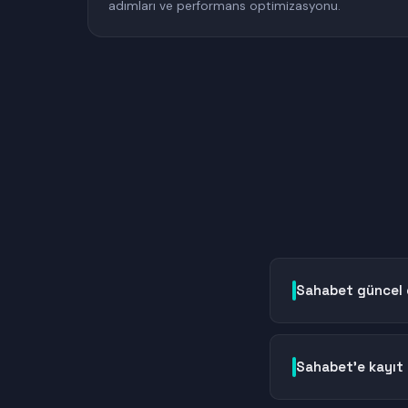
adımları ve performans optimizasyonu.
Sahabet güncel gi
Sahabet güncel g
sosyal medya hesa
Sahabet'e kayıt 
bilgilendirme me
listelenir. Her 