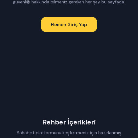
güvenliği hakkında bilmeniz gereken her şey bu sayfada.
Hemen Giriş Yap
Rehber İçerikleri
Sahabet platformunu keşfetmeniz için hazırlanmış