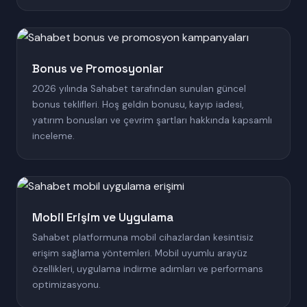
Bonus ve Promosyonlar
2026 yılında Sahabet tarafından sunulan güncel
bonus teklifleri. Hoş geldin bonusu, kayıp iadesi,
yatırım bonusları ve çevrim şartları hakkında kapsamlı
inceleme.
Mobil Erişim ve Uygulama
Sahabet platformuna mobil cihazlardan kesintisiz
erişim sağlama yöntemleri. Mobil uyumlu arayüz
özellikleri, uygulama indirme adımları ve performans
optimizasyonu.