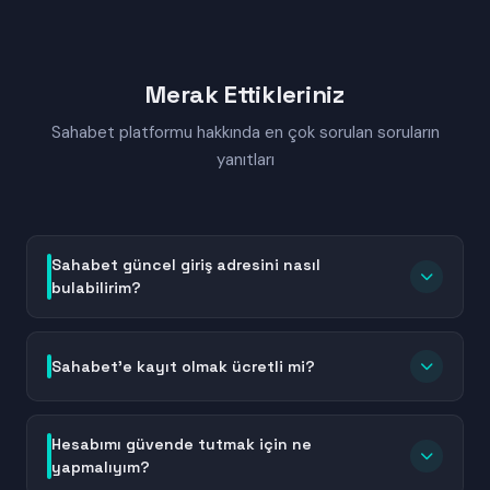
Merak Ettikleriniz
Sahabet platformu hakkında en çok sorulan soruların
yanıtları
Sahabet güncel giriş adresini nasıl
bulabilirim?
Sahabet güncel giriş adresini bulmak için bu sayfayı
yer imlerinize ekleyebilir veya Sahabet'in resmi
Sahabet'e kayıt olmak ücretli mi?
sosyal medya hesaplarını takip edebilirsiniz. Adres
değişiklikleri sırasında platform, kullanıcılarına
Hayır, Sahabet'e kayıt olmak tamamen ücretsizdir.
bilgilendirme mesajları gönderir. Ayrıca güncel linkler
Hesap oluşturma sürecinde herhangi bir ücret veya
Hesabımı güvende tutmak için ne
genellikle kısa süre içinde arama motorlarında da
ödeme talep edilmez. Temel kimlik bilgilerinizi girerek
yapmalıyım?
listelenir. Her zaman resmi ve doğrulanmış adresleri