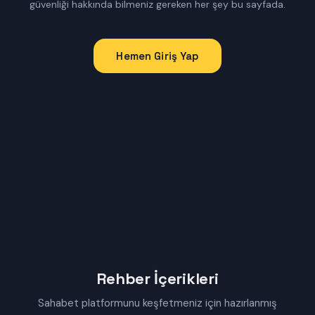
güvenliği hakkında bilmeniz gereken her şey bu sayfada.
Hemen Giriş Yap
Rehber İçerikleri
Sahabet platformunu keşfetmeniz için hazırlanmış