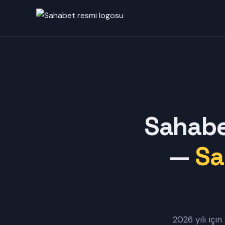
Sahabe
—
Sa
2026 yılı içi