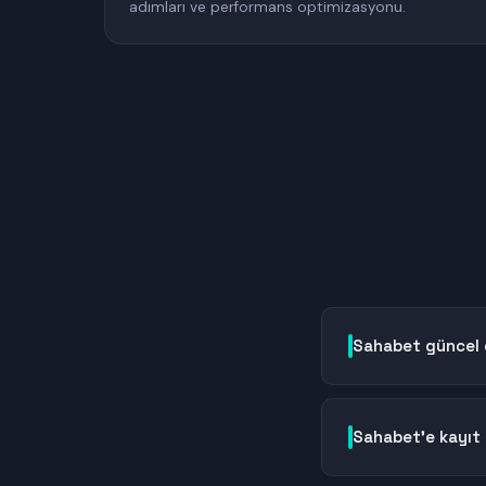
adımları ve performans optimizasyonu.
Sahabet güncel gi
Sahabet güncel g
sosyal medya hesa
Sahabet'e kayıt 
bilgilendirme me
listelenir. Her 