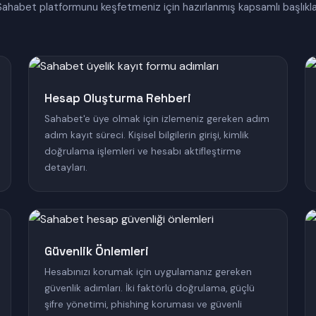
Sahabet platformunu keşfetmeniz için hazırlanmış kapsamlı başlıkla
Hesap Oluşturma Rehberi
Sahabet'e üye olmak için izlemeniz gereken adım
adım kayıt süreci. Kişisel bilgilerin girişi, kimlik
doğrulama işlemleri ve hesabı aktifleştirme
detayları.
Güvenlik Önlemleri
Hesabınızı korumak için uygulamanız gereken
güvenlik adımları. İki faktörlü doğrulama, güçlü
şifre yönetimi, phishing koruması ve güvenli