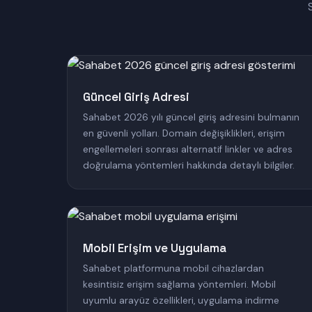
Güncel Giriş Adresi
Sahabet 2026 yılı güncel giriş adresini bulmanın
en güvenli yolları. Domain değişiklikleri, erişim
engellemeleri sonrası alternatif linkler ve adres
doğrulama yöntemleri hakkında detaylı bilgiler.
Mobil Erişim ve Uygulama
Sahabet platformuna mobil cihazlardan
kesintisiz erişim sağlama yöntemleri. Mobil
uyumlu arayüz özellikleri, uygulama indirme