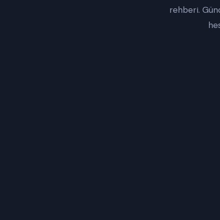
rehberi. Günc
hes