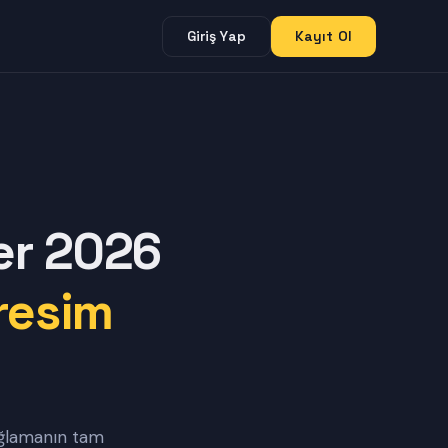
Giriş Yap
Kayıt Ol
er 2026
resim
sağlamanın tam