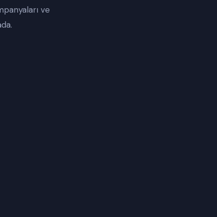
ampanyaları ve
ada.