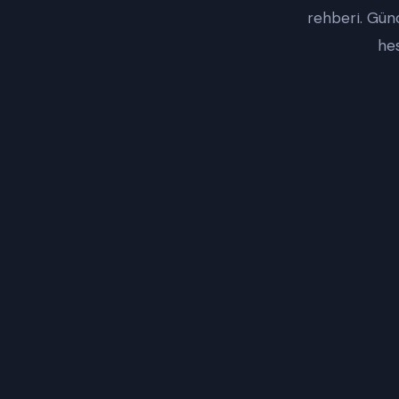
rehberi. Günc
hes