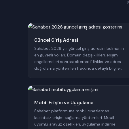
Güncel Giriş Adresi
Sahabet 2026 yılı güncel giriş adresini bulmanın
en güvenli yolları. Domain değişiklikleri, erişim
engellemeleri sonrası alternatif linkler ve adres
doğrulama yöntemleri hakkında detaylı bilgiler.
Mobil Erişim ve Uygulama
Sahabet platformuna mobil cihazlardan
kesintisiz erişim sağlama yöntemleri. Mobil
uyumlu arayüz özellikleri, uygulama indirme