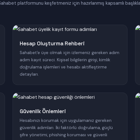
Sahabet platformunu keşfetmeniz için hazırlanmış kapsamlı başlıkla
Hesap Oluşturma Rehberi
Sahabet'e üye olmak için izlemeniz gereken adım
adım kayıt süreci. Kişisel bilgilerin girişi, kimlik
doğrulama işlemleri ve hesabı aktifleştirme
detayları.
Güvenlik Önlemleri
Hesabınızı korumak için uygulamanız gereken
güvenlik adımları. İki faktörlü doğrulama, güçlü
şifre yönetimi, phishing koruması ve güvenli