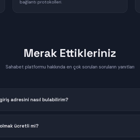
bağlantı protokolleri.
Merak Ettikleriniz
Sahabet platformu hakkında en çok sorulan soruların yanıtları
riş adresini nasıl bulabilirim?
iriş adresini bulmak için bu sayfayı yer imlerinize ekleyebilir veya 
plarını takip edebilirsiniz. Adres değişiklikleri sırasında platform, ku
olmak ücretli mi?
sajları gönderir. Ayrıca güncel linkler genellikle kısa süre içinde ar
zaman resmi ve doğrulanmış adresleri tercih ederek güvenliğinizi sağla