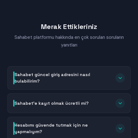
Merak Ettikleriniz
Sahabet platformu hakkında en çok sorulan soruların
yanıtları
Sahabet güncel giriş adresini nasıl
bulabilirim?
Sahabet güncel giriş adresini bulmak için bu sayfayı
yer imlerinize ekleyebilir veya Sahabet'in resmi
Sahabet'e kayıt olmak ücretli mi?
sosyal medya hesaplarını takip edebilirsiniz. Adres
değişiklikleri sırasında platform, kullanıcılarına
Hayır, Sahabet'e kayıt olmak tamamen ücretsizdir.
bilgilendirme mesajları gönderir. Ayrıca güncel linkler
Hesap oluşturma sürecinde herhangi bir ücret veya
Hesabımı güvende tutmak için ne
genellikle kısa süre içinde arama motorlarında da
ödeme talep edilmez. Temel kimlik bilgilerinizi girerek
yapmalıyım?
listelenir. Her zaman resmi ve doğrulanmış adresleri