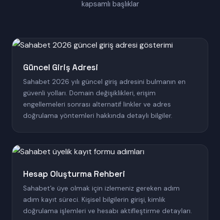
kapsamlı başlıklar
Güncel Giriş Adresi
Sahabet 2026 yılı güncel giriş adresini bulmanın en
güvenli yolları. Domain değişiklikleri, erişim
engellemeleri sonrası alternatif linkler ve adres
doğrulama yöntemleri hakkında detaylı bilgiler.
Hesap Oluşturma Rehberi
Sahabet'e üye olmak için izlemeniz gereken adım
adım kayıt süreci. Kişisel bilgilerin girişi, kimlik
doğrulama işlemleri ve hesabı aktifleştirme detayları.