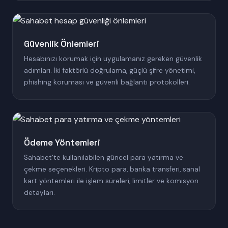
Güvenlik Önlemleri
Hesabınızı korumak için uygulamanız gereken güvenlik
adımları. İki faktörlü doğrulama, güçlü şifre yönetimi,
phishing koruması ve güvenli bağlantı protokolleri.
Ödeme Yöntemleri
Sahabet'te kullanılabilen güncel para yatırma ve
çekme seçenekleri. Kripto para, banka transferi, sanal
kart yöntemleri ile işlem süreleri, limitler ve komisyon
detayları.