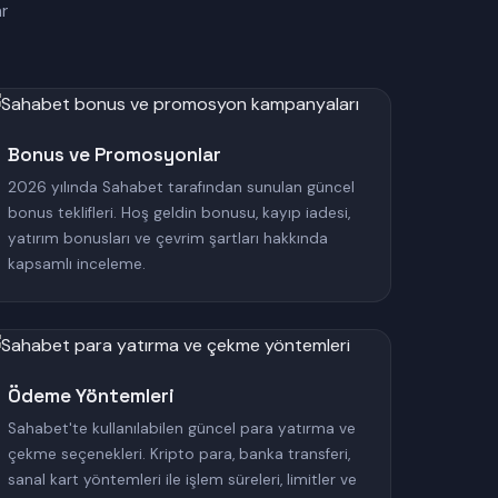
r
Bonus ve Promosyonlar
2026 yılında Sahabet tarafından sunulan güncel
bonus teklifleri. Hoş geldin bonusu, kayıp iadesi,
yatırım bonusları ve çevrim şartları hakkında
kapsamlı inceleme.
Ödeme Yöntemleri
Sahabet'te kullanılabilen güncel para yatırma ve
çekme seçenekleri. Kripto para, banka transferi,
sanal kart yöntemleri ile işlem süreleri, limitler ve