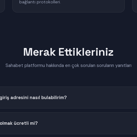
bağlantı protokolleri.
Merak Ettikleriniz
Sahabet platformu hakkında en çok sorulan soruların yanıtları
riş adresini nasıl bulabilirim?
iriş adresini bulmak için bu sayfayı yer imlerinize ekleyebilir veya 
plarını takip edebilirsiniz. Adres değişiklikleri sırasında platform, ku
olmak ücretli mi?
sajları gönderir. Ayrıca güncel linkler genellikle kısa süre içinde ar
zaman resmi ve doğrulanmış adresleri tercih ederek güvenliğinizi sağla