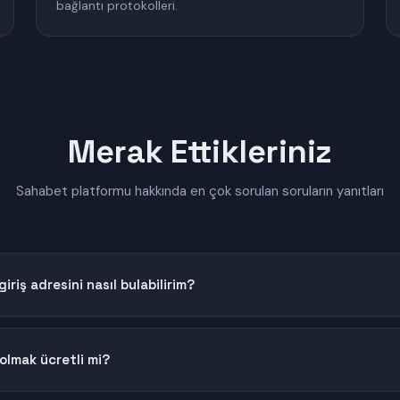
bağlantı protokolleri.
Merak Ettikleriniz
Sahabet platformu hakkında en çok sorulan soruların yanıtları
riş adresini nasıl bulabilirim?
iriş adresini bulmak için bu sayfayı yer imlerinize ekleyebilir veya 
plarını takip edebilirsiniz. Adres değişiklikleri sırasında platform, ku
olmak ücretli mi?
sajları gönderir. Ayrıca güncel linkler genellikle kısa süre içinde ar
zaman resmi ve doğrulanmış adresleri tercih ederek güvenliğinizi sağla