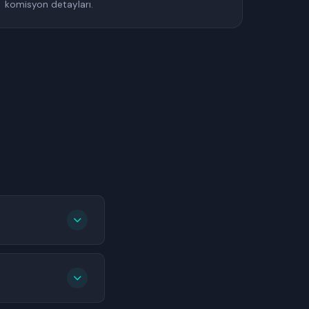
komisyon detayları.
Sahabet'in resmi
llanıcılarına
ama motorlarında da
yın.