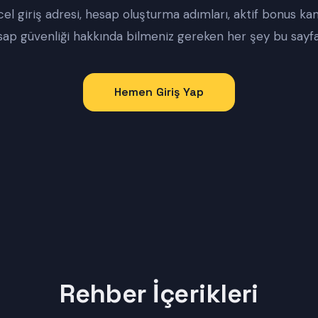
el giriş adresi, hesap oluşturma adımları, aktif bonus k
ap güvenliği hakkında bilmeniz gereken her şey bu sayf
Hemen Giriş Yap
Rehber İçerikleri