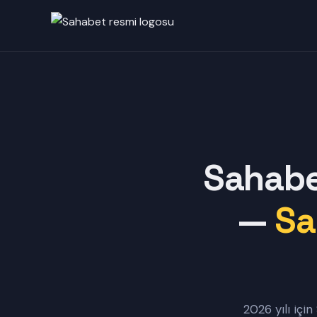
Sahabe
—
Sa
2026 yılı içi