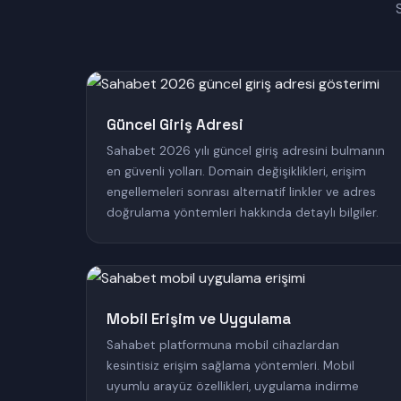
Güncel Giriş Adresi
Sahabet 2026 yılı güncel giriş adresini bulmanın
en güvenli yolları. Domain değişiklikleri, erişim
engellemeleri sonrası alternatif linkler ve adres
doğrulama yöntemleri hakkında detaylı bilgiler.
Mobil Erişim ve Uygulama
Sahabet platformuna mobil cihazlardan
kesintisiz erişim sağlama yöntemleri. Mobil
uyumlu arayüz özellikleri, uygulama indirme