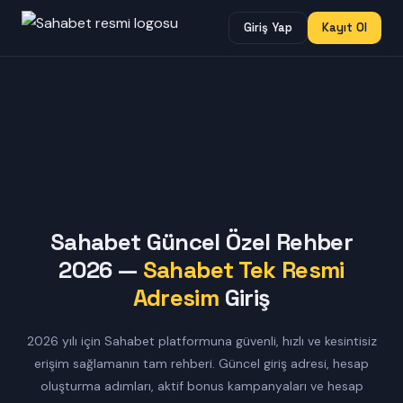
Giriş Yap
Kayıt Ol
Sahabet Güncel Özel Rehber
2026 —
Sahabet Tek Resmi
Adresim
Giriş
2026 yılı için Sahabet platformuna güvenli, hızlı ve kesintisiz
erişim sağlamanın tam rehberi. Güncel giriş adresi, hesap
oluşturma adımları, aktif bonus kampanyaları ve hesap