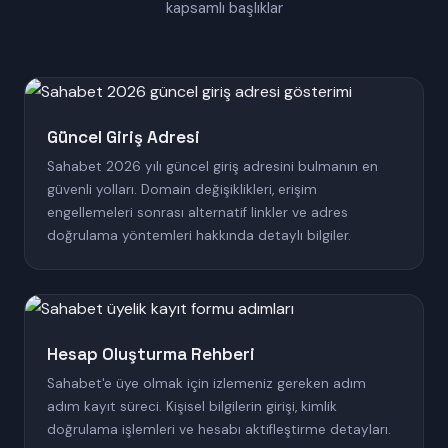
kapsamlı başlıklar
Güncel Giriş Adresi
Sahabet 2026 yılı güncel giriş adresini bulmanın en
güvenli yolları. Domain değişiklikleri, erişim
engellemeleri sonrası alternatif linkler ve adres
doğrulama yöntemleri hakkında detaylı bilgiler.
Hesap Oluşturma Rehberi
Sahabet'e üye olmak için izlemeniz gereken adım
adım kayıt süreci. Kişisel bilgilerin girişi, kimlik
doğrulama işlemleri ve hesabı aktifleştirme detayları.