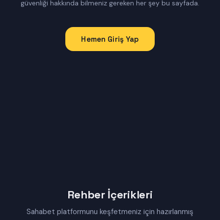
güvenliği hakkında bilmeniz gereken her şey bu sayfada.
Hemen Giriş Yap
Rehber İçerikleri
Sahabet platformunu keşfetmeniz için hazırlanmış