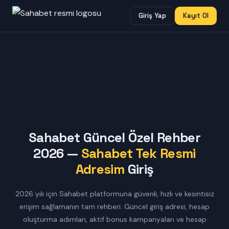
Giriş Yap
Kayıt Ol
Sahabet Güncel Özel Rehber
2026 —
Sahabet Tek Resmi
Adresim
Giriş
2026 yılı için Sahabet platformuna güvenli, hızlı ve kesintisiz
erişim sağlamanın tam rehberi. Güncel giriş adresi, hesap
oluşturma adımları, aktif bonus kampanyaları ve hesap