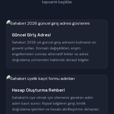
kapsamlı başlıklar
Güncel Giriş Adresi
Sahabet 2026 yılı güncel giriş adresini bulmanın en
güvenli yolları. Domain değişiklikleri, erişim
engellemeleri sonrası alternatif linkler ve adres
doğrulama yöntemleri hakkında detaylı bilgiler.
Hesap Oluşturma Rehberi
Sahabet'e üye olmak için izlemeniz gereken adım
adım kayıt süreci. Kişisel bilgilerin girişi, kimlik
doğrulama işlemleri ve hesabı aktifleştirme detayları.