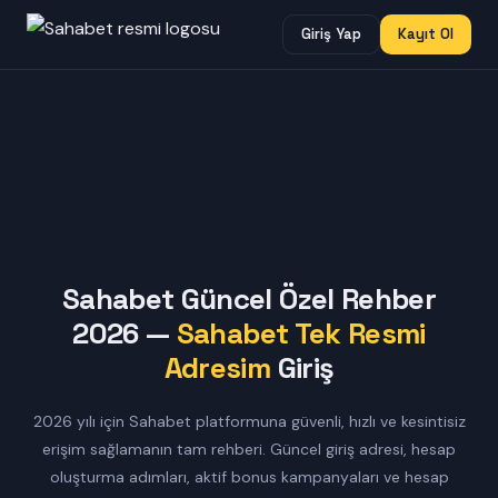
Giriş Yap
Kayıt Ol
Sahabet Güncel Özel Rehber
2026 —
Sahabet Tek Resmi
Adresim
Giriş
2026 yılı için Sahabet platformuna güvenli, hızlı ve kesintisiz
erişim sağlamanın tam rehberi. Güncel giriş adresi, hesap
oluşturma adımları, aktif bonus kampanyaları ve hesap