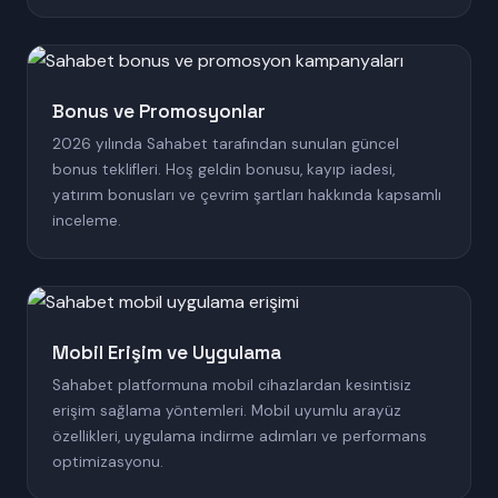
Bonus ve Promosyonlar
2026 yılında Sahabet tarafından sunulan güncel
bonus teklifleri. Hoş geldin bonusu, kayıp iadesi,
yatırım bonusları ve çevrim şartları hakkında kapsamlı
inceleme.
Mobil Erişim ve Uygulama
Sahabet platformuna mobil cihazlardan kesintisiz
erişim sağlama yöntemleri. Mobil uyumlu arayüz
özellikleri, uygulama indirme adımları ve performans
optimizasyonu.