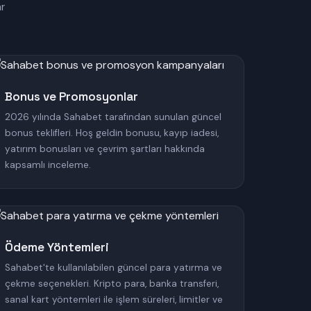
r
Bonus ve Promosyonlar
2026 yılında Sahabet tarafından sunulan güncel
bonus teklifleri. Hoş geldin bonusu, kayıp iadesi,
yatırım bonusları ve çevrim şartları hakkında
kapsamlı inceleme.
Ödeme Yöntemleri
Sahabet'te kullanılabilen güncel para yatırma ve
çekme seçenekleri. Kripto para, banka transferi,
sanal kart yöntemleri ile işlem süreleri, limitler ve