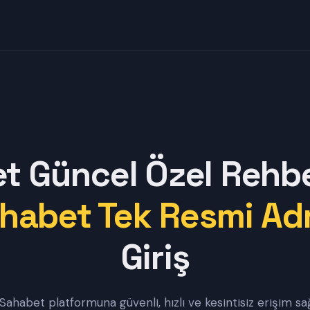
t Güncel Özel Rehb
habet Tek Resmi Ad
Giriş
n Sahabet platformuna güvenli, hızlı ve kesintisiz erişim 