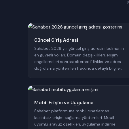
Güncel Giriş Adresi
Sahabet 2026 yılı güncel giriş adresini bulmanın
en güvenli yolları. Domain değişiklikleri, erişim
engellemeleri sonrası alternatif linkler ve adres
doğrulama yöntemleri hakkında detaylı bilgiler.
Mobil Erişim ve Uygulama
Sahabet platformuna mobil cihazlardan
kesintisiz erişim sağlama yöntemleri. Mobil
uyumlu arayüz özellikleri, uygulama indirme