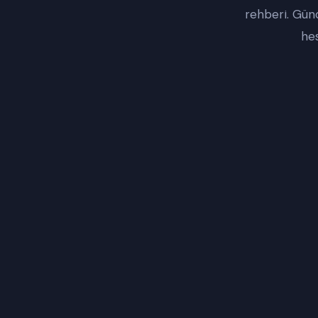
rehberi. Günc
hes