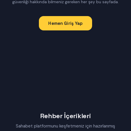
güvenliği hakkında bilmeniz gereken her şey bu sayfada.
Hemen Giriş Yap
Rehber İçerikleri
Sahabet platformunu keşfetmeniz için hazırlanmış