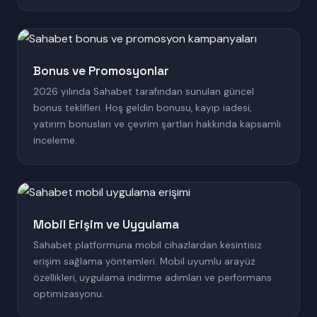
Bonus ve Promosyonlar
2026 yılında Sahabet tarafından sunulan güncel
bonus teklifleri. Hoş geldin bonusu, kayıp iadesi,
yatırım bonusları ve çevrim şartları hakkında kapsamlı
inceleme.
Mobil Erişim ve Uygulama
Sahabet platformuna mobil cihazlardan kesintisiz
erişim sağlama yöntemleri. Mobil uyumlu arayüz
özellikleri, uygulama indirme adımları ve performans
optimizasyonu.