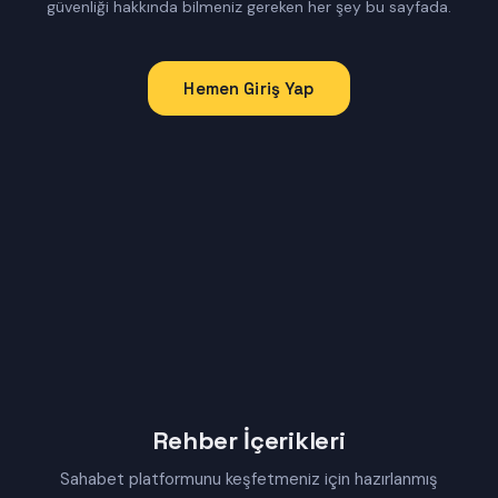
güvenliği hakkında bilmeniz gereken her şey bu sayfada.
Hemen Giriş Yap
Rehber İçerikleri
Sahabet platformunu keşfetmeniz için hazırlanmış