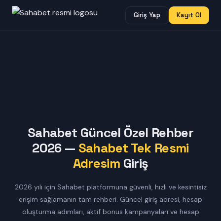
Giriş Yap
Kayıt Ol
Sahabet Güncel Özel Rehber
2026 —
Sahabet Tek Resmi
Adresim
Giriş
2026 yılı için Sahabet platformuna güvenli, hızlı ve kesintisiz
erişim sağlamanın tam rehberi. Güncel giriş adresi, hesap
oluşturma adımları, aktif bonus kampanyaları ve hesap