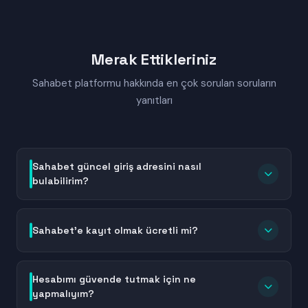
Merak Ettikleriniz
Sahabet platformu hakkında en çok sorulan soruların
yanıtları
Sahabet güncel giriş adresini nasıl
bulabilirim?
Sahabet güncel giriş adresini bulmak için bu sayfayı
yer imlerinize ekleyebilir veya Sahabet'in resmi
Sahabet'e kayıt olmak ücretli mi?
sosyal medya hesaplarını takip edebilirsiniz. Adres
değişiklikleri sırasında platform, kullanıcılarına
Hayır, Sahabet'e kayıt olmak tamamen ücretsizdir.
bilgilendirme mesajları gönderir. Ayrıca güncel linkler
Hesap oluşturma sürecinde herhangi bir ücret veya
Hesabımı güvende tutmak için ne
genellikle kısa süre içinde arama motorlarında da
ödeme talep edilmez. Temel kimlik bilgilerinizi girerek
yapmalıyım?
listelenir. Her zaman resmi ve doğrulanmış adresleri