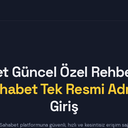
t Güncel Özel Rehb
habet Tek Resmi Ad
Giriş
n Sahabet platformuna güvenli, hızlı ve kesintisiz erişim 