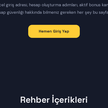
el giriş adresi, hesap oluşturma adımları, aktif bonus k
ap güvenliği hakkında bilmeniz gereken her şey bu sayf
Hemen Giriş Yap
Rehber İçerikleri