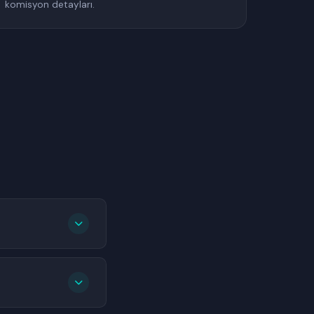
komisyon detayları.
Sahabet'in resmi
llanıcılarına
ama motorlarında da
yın.