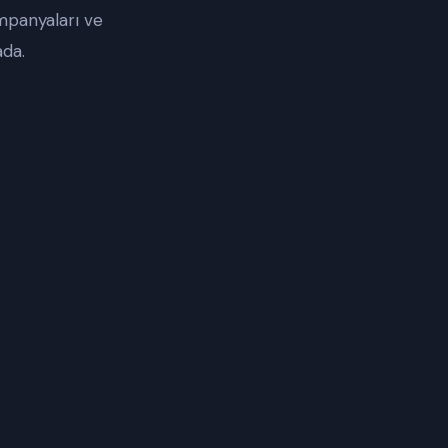
ampanyaları ve
ada.