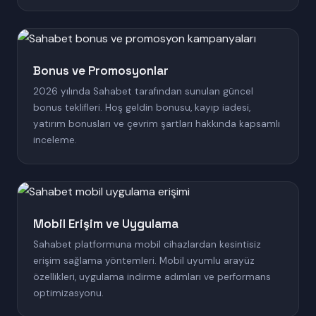
Bonus ve Promosyonlar
2026 yılında Sahabet tarafından sunulan güncel
bonus teklifleri. Hoş geldin bonusu, kayıp iadesi,
yatırım bonusları ve çevrim şartları hakkında kapsamlı
inceleme.
Mobil Erişim ve Uygulama
Sahabet platformuna mobil cihazlardan kesintisiz
erişim sağlama yöntemleri. Mobil uyumlu arayüz
özellikleri, uygulama indirme adımları ve performans
optimizasyonu.