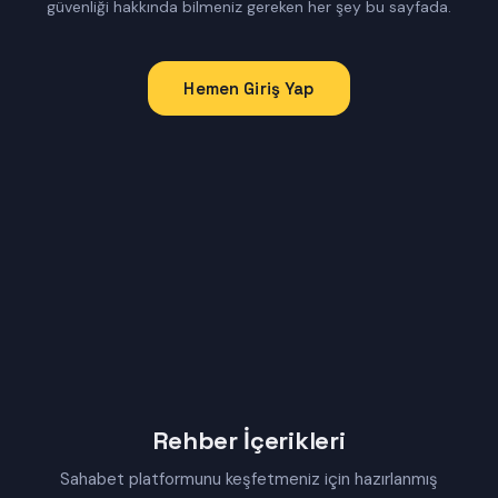
güvenliği hakkında bilmeniz gereken her şey bu sayfada.
Hemen Giriş Yap
Rehber İçerikleri
Sahabet platformunu keşfetmeniz için hazırlanmış