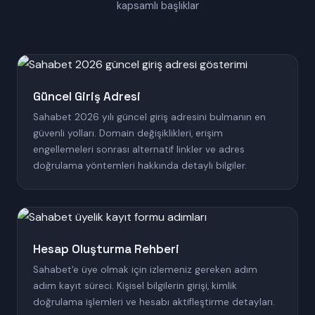
kapsamlı başlıklar
Güncel Giriş Adresi
Sahabet 2026 yılı güncel giriş adresini bulmanın en
güvenli yolları. Domain değişiklikleri, erişim
engellemeleri sonrası alternatif linkler ve adres
doğrulama yöntemleri hakkında detaylı bilgiler.
Hesap Oluşturma Rehberi
Sahabet'e üye olmak için izlemeniz gereken adım
adım kayıt süreci. Kişisel bilgilerin girişi, kimlik
doğrulama işlemleri ve hesabı aktifleştirme detayları.