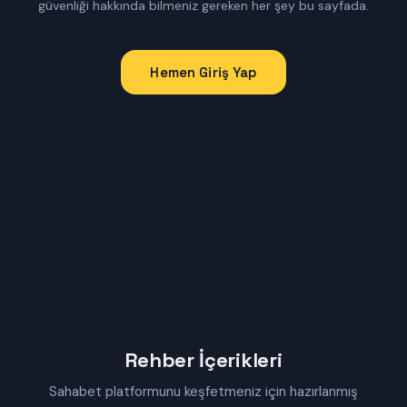
güvenliği hakkında bilmeniz gereken her şey bu sayfada.
Hemen Giriş Yap
Rehber İçerikleri
Sahabet platformunu keşfetmeniz için hazırlanmış