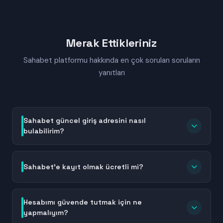
Merak Ettikleriniz
Sahabet platformu hakkında en çok sorulan soruların
yanıtları
Sahabet güncel giriş adresini nasıl
bulabilirim?
Sahabet güncel giriş adresini bulmak için bu sayfayı
yer imlerinize ekleyebilir veya Sahabet'in resmi
Sahabet'e kayıt olmak ücretli mi?
sosyal medya hesaplarını takip edebilirsiniz. Adres
değişiklikleri sırasında platform, kullanıcılarına
Hayır, Sahabet'e kayıt olmak tamamen ücretsizdir.
bilgilendirme mesajları gönderir. Ayrıca güncel linkler
Hesap oluşturma sürecinde herhangi bir ücret veya
Hesabımı güvende tutmak için ne
genellikle kısa süre içinde arama motorlarında da
ödeme talep edilmez. Temel kimlik bilgilerinizi girerek
yapmalıyım?
listelenir. Her zaman resmi ve doğrulanmış adresleri