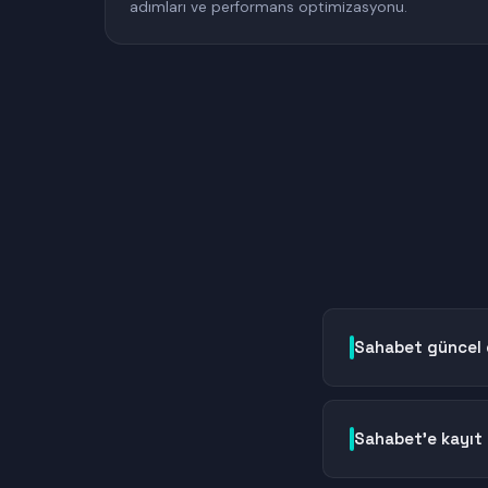
adımları ve performans optimizasyonu.
Sahabet güncel gi
Sahabet güncel g
sosyal medya hesa
Sahabet'e kayıt 
bilgilendirme me
listelenir. Her 