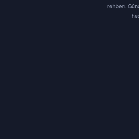
rehberi. Günc
hes