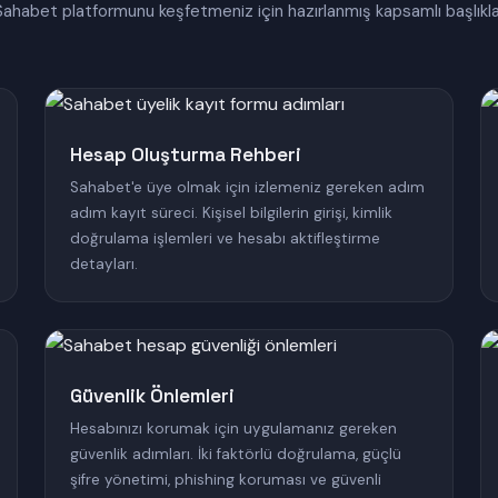
Sahabet platformunu keşfetmeniz için hazırlanmış kapsamlı başlıkla
Hesap Oluşturma Rehberi
Sahabet'e üye olmak için izlemeniz gereken adım
adım kayıt süreci. Kişisel bilgilerin girişi, kimlik
doğrulama işlemleri ve hesabı aktifleştirme
detayları.
Güvenlik Önlemleri
Hesabınızı korumak için uygulamanız gereken
güvenlik adımları. İki faktörlü doğrulama, güçlü
şifre yönetimi, phishing koruması ve güvenli