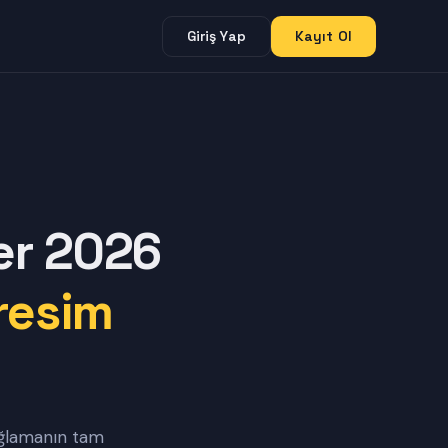
Giriş Yap
Kayıt Ol
er 2026
resim
sağlamanın tam