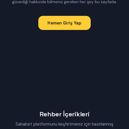
güvenliği hakkında bilmeniz gereken her şey bu sayfada.
Hemen Giriş Yap
Rehber İçerikleri
Sahabet platformunu keşfetmeniz için hazırlanmış