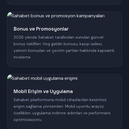
Bonus ve Promosyonlar
2026 yılında Sahabet tarafından sunulan güncel
bonus teklifleri. Hoş geldin bonusu, kayıp iadesi,
yatırım bonusları ve çevrim şartları hakkında kapsamlı
inceleme.
Mobil Erişim ve Uygulama
Sahabet platformuna mobil cihazlardan kesintisiz
erişim sağlama yöntemleri. Mobil uyumlu arayüz
özellikleri, uygulama indirme adımları ve performans
optimizasyonu.