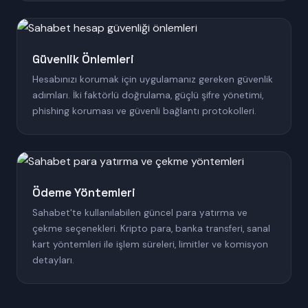
Güvenlik Önlemleri
Hesabınızı korumak için uygulamanız gereken güvenlik
adımları. İki faktörlü doğrulama, güçlü şifre yönetimi,
phishing koruması ve güvenli bağlantı protokolleri.
Ödeme Yöntemleri
Sahabet'te kullanılabilen güncel para yatırma ve
çekme seçenekleri. Kripto para, banka transferi, sanal
kart yöntemleri ile işlem süreleri, limitler ve komisyon
detayları.