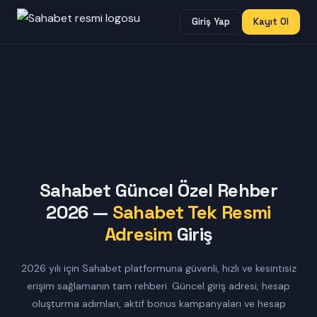
Giriş Yap
Kayıt Ol
Sahabet Güncel Özel Rehber
2026 —
Sahabet Tek Resmi
Adresim
Giriş
2026 yılı için Sahabet platformuna güvenli, hızlı ve kesintisiz
erişim sağlamanın tam rehberi. Güncel giriş adresi, hesap
oluşturma adımları, aktif bonus kampanyaları ve hesap