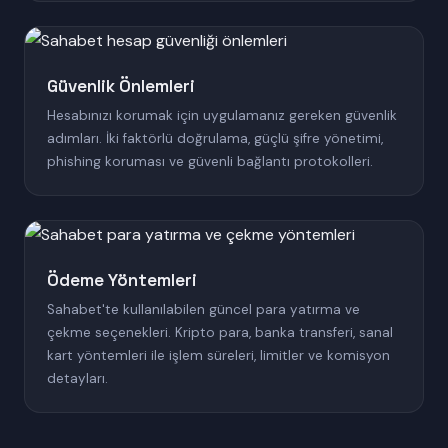
Güvenlik Önlemleri
Hesabınızı korumak için uygulamanız gereken güvenlik
adımları. İki faktörlü doğrulama, güçlü şifre yönetimi,
phishing koruması ve güvenli bağlantı protokolleri.
Ödeme Yöntemleri
Sahabet'te kullanılabilen güncel para yatırma ve
çekme seçenekleri. Kripto para, banka transferi, sanal
kart yöntemleri ile işlem süreleri, limitler ve komisyon
detayları.