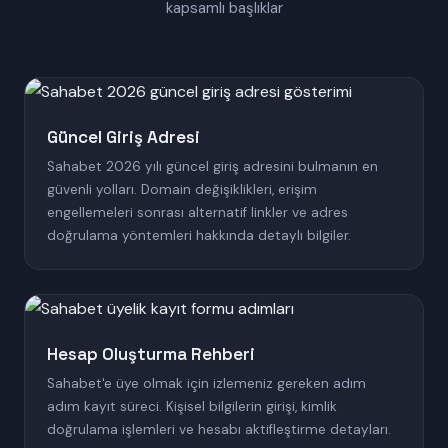
kapsamlı başlıklar
Güncel Giriş Adresi
Sahabet 2026 yılı güncel giriş adresini bulmanın en
güvenli yolları. Domain değişiklikleri, erişim
engellemeleri sonrası alternatif linkler ve adres
doğrulama yöntemleri hakkında detaylı bilgiler.
Hesap Oluşturma Rehberi
Sahabet'e üye olmak için izlemeniz gereken adım
adım kayıt süreci. Kişisel bilgilerin girişi, kimlik
doğrulama işlemleri ve hesabı aktifleştirme detayları.