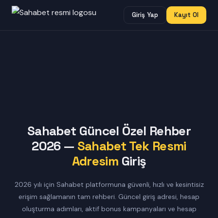
Giriş Yap
Kayıt Ol
Sahabet Güncel Özel Rehber
2026 —
Sahabet Tek Resmi
Adresim
Giriş
2026 yılı için Sahabet platformuna güvenli, hızlı ve kesintisiz
erişim sağlamanın tam rehberi. Güncel giriş adresi, hesap
oluşturma adımları, aktif bonus kampanyaları ve hesap