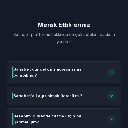
Merak Ettikleriniz
Sahabet platformu hakkında en çok sorulan soruların
yanıtları
Sahabet güncel giriş adresini nasıl
bulabilirim?
Sahabet güncel giriş adresini bulmak için bu sayfayı
yer imlerinize ekleyebilir veya Sahabet'in resmi
Sahabet'e kayıt olmak ücretli mi?
sosyal medya hesaplarını takip edebilirsiniz. Adres
değişiklikleri sırasında platform, kullanıcılarına
Hayır, Sahabet'e kayıt olmak tamamen ücretsizdir.
bilgilendirme mesajları gönderir. Ayrıca güncel linkler
Hesap oluşturma sürecinde herhangi bir ücret veya
Hesabımı güvende tutmak için ne
genellikle kısa süre içinde arama motorlarında da
ödeme talep edilmez. Temel kimlik bilgilerinizi girerek
yapmalıyım?
listelenir. Her zaman resmi ve doğrulanmış adresleri