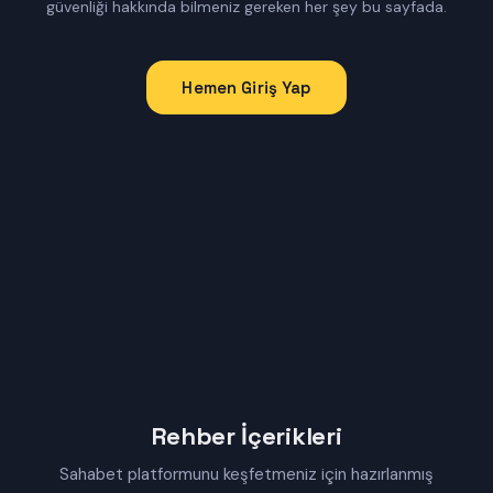
güvenliği hakkında bilmeniz gereken her şey bu sayfada.
Hemen Giriş Yap
Rehber İçerikleri
Sahabet platformunu keşfetmeniz için hazırlanmış