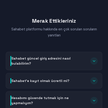
Merak Ettikleriniz
Sahabet platformu hakkında en çok sorulan soruların
yanıtları
Sahabet güncel giriş adresini nasıl
bulabilirim?
Sahabet güncel giriş adresini bulmak için bu sayfayı
yer imlerinize ekleyebilir veya Sahabet'in resmi
Sahabet'e kayıt olmak ücretli mi?
sosyal medya hesaplarını takip edebilirsiniz. Adres
değişiklikleri sırasında platform, kullanıcılarına
Hayır, Sahabet'e kayıt olmak tamamen ücretsizdir.
bilgilendirme mesajları gönderir. Ayrıca güncel linkler
Hesap oluşturma sürecinde herhangi bir ücret veya
Hesabımı güvende tutmak için ne
genellikle kısa süre içinde arama motorlarında da
ödeme talep edilmez. Temel kimlik bilgilerinizi girerek
yapmalıyım?
listelenir. Her zaman resmi ve doğrulanmış adresleri