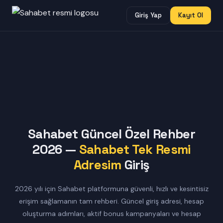
Giriş Yap
Kayıt Ol
Sahabet Güncel Özel Rehber
2026 —
Sahabet Tek Resmi
Adresim
Giriş
2026 yılı için Sahabet platformuna güvenli, hızlı ve kesintisiz
erişim sağlamanın tam rehberi. Güncel giriş adresi, hesap
oluşturma adımları, aktif bonus kampanyaları ve hesap