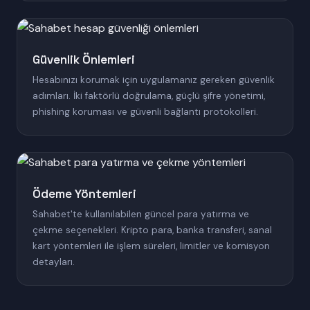
Güvenlik Önlemleri
Hesabınızı korumak için uygulamanız gereken güvenlik
adımları. İki faktörlü doğrulama, güçlü şifre yönetimi,
phishing koruması ve güvenli bağlantı protokolleri.
Ödeme Yöntemleri
Sahabet'te kullanılabilen güncel para yatırma ve
çekme seçenekleri. Kripto para, banka transferi, sanal
kart yöntemleri ile işlem süreleri, limitler ve komisyon
detayları.