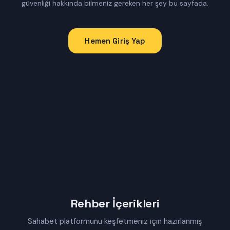
güvenliği hakkında bilmeniz gereken her şey bu sayfada.
Hemen Giriş Yap
Rehber İçerikleri
Sahabet platformunu keşfetmeniz için hazırlanmış