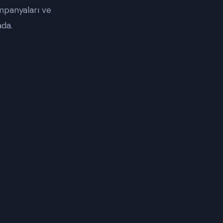
ampanyaları ve
ada.