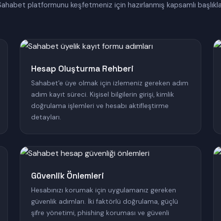
Sahabet platformunu keşfetmeniz için hazırlanmış kapsamlı başlıkla
Hesap Oluşturma Rehberi
Sahabet'e üye olmak için izlemeniz gereken adım
adım kayıt süreci. Kişisel bilgilerin girişi, kimlik
doğrulama işlemleri ve hesabı aktifleştirme
detayları.
Güvenlik Önlemleri
Hesabınızı korumak için uygulamanız gereken
güvenlik adımları. İki faktörlü doğrulama, güçlü
şifre yönetimi, phishing koruması ve güvenli