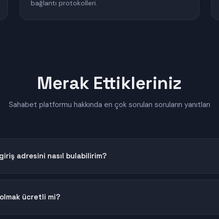
bağlantı protokolleri.
Merak Ettikleriniz
Sahabet platformu hakkında en çok sorulan soruların yanıtları
riş adresini nasıl bulabilirim?
iriş adresini bulmak için bu sayfayı yer imlerinize ekleyebilir veya 
plarını takip edebilirsiniz. Adres değişiklikleri sırasında platform, ku
olmak ücretli mi?
sajları gönderir. Ayrıca güncel linkler genellikle kısa süre içinde ar
zaman resmi ve doğrulanmış adresleri tercih ederek güvenliğinizi sağla