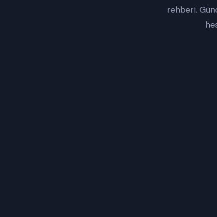
rehberi. Günc
hes