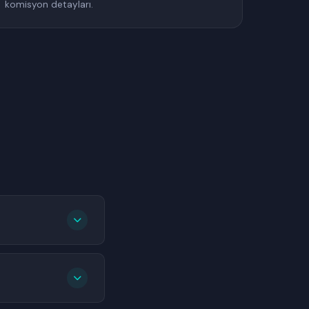
komisyon detayları.
Sahabet'in resmi
llanıcılarına
ama motorlarında da
yın.