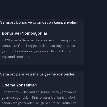
r
Bonus ve Promosyonlar
2026 yılında Sahabet tarafından sunulan güncel
bonus teklifleri. Hoş geldin bonusu, kayıp iadesi,
yatırım bonusları ve çevrim şartları hakkında
kapsamlı inceleme.
Ödeme Yöntemleri
Sahabet'te kullanılabilen güncel para yatırma ve
çekme seçenekleri. Kripto para, banka transferi,
sanal kart yöntemleri ile işlem süreleri, limitler ve