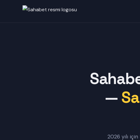
Sahabe
—
Sa
2026 yılı içi