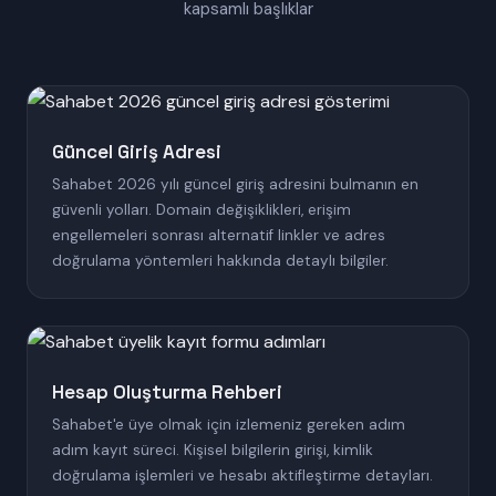
kapsamlı başlıklar
Güncel Giriş Adresi
Sahabet 2026 yılı güncel giriş adresini bulmanın en
güvenli yolları. Domain değişiklikleri, erişim
engellemeleri sonrası alternatif linkler ve adres
doğrulama yöntemleri hakkında detaylı bilgiler.
Hesap Oluşturma Rehberi
Sahabet'e üye olmak için izlemeniz gereken adım
adım kayıt süreci. Kişisel bilgilerin girişi, kimlik
doğrulama işlemleri ve hesabı aktifleştirme detayları.