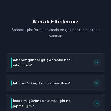
Merak Ettikleriniz
Sahabet platformu hakkında en çok sorulan soruların
yanıtları
Sahabet güncel giriş adresini nasıl
bulabilirim?
Sahabet güncel giriş adresini bulmak için bu sayfayı
yer imlerinize ekleyebilir veya Sahabet'in resmi
Sahabet'e kayıt olmak ücretli mi?
sosyal medya hesaplarını takip edebilirsiniz. Adres
değişiklikleri sırasında platform, kullanıcılarına
Hayır, Sahabet'e kayıt olmak tamamen ücretsizdir.
bilgilendirme mesajları gönderir. Ayrıca güncel linkler
Hesap oluşturma sürecinde herhangi bir ücret veya
Hesabımı güvende tutmak için ne
genellikle kısa süre içinde arama motorlarında da
ödeme talep edilmez. Temel kimlik bilgilerinizi girerek
yapmalıyım?
listelenir. Her zaman resmi ve doğrulanmış adresleri