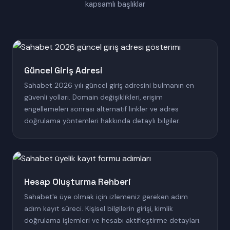
kapsamlı başlıklar
Güncel Giriş Adresi
Sahabet 2026 yılı güncel giriş adresini bulmanın en
güvenli yolları. Domain değişiklikleri, erişim
engellemeleri sonrası alternatif linkler ve adres
doğrulama yöntemleri hakkında detaylı bilgiler.
Hesap Oluşturma Rehberi
Sahabet'e üye olmak için izlemeniz gereken adım
adım kayıt süreci. Kişisel bilgilerin girişi, kimlik
doğrulama işlemleri ve hesabı aktifleştirme detayları.