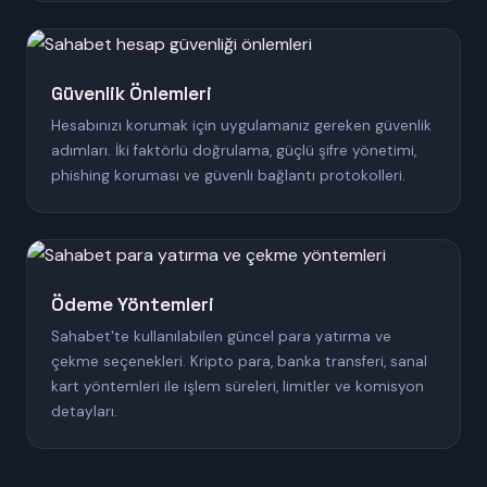
Güvenlik Önlemleri
Hesabınızı korumak için uygulamanız gereken güvenlik
adımları. İki faktörlü doğrulama, güçlü şifre yönetimi,
phishing koruması ve güvenli bağlantı protokolleri.
Ödeme Yöntemleri
Sahabet'te kullanılabilen güncel para yatırma ve
çekme seçenekleri. Kripto para, banka transferi, sanal
kart yöntemleri ile işlem süreleri, limitler ve komisyon
detayları.