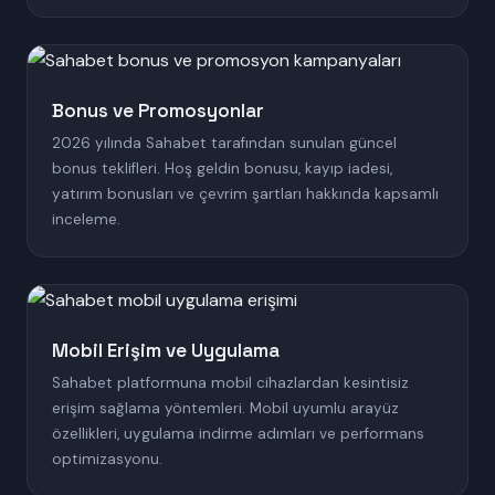
Bonus ve Promosyonlar
2026 yılında Sahabet tarafından sunulan güncel
bonus teklifleri. Hoş geldin bonusu, kayıp iadesi,
yatırım bonusları ve çevrim şartları hakkında kapsamlı
inceleme.
Mobil Erişim ve Uygulama
Sahabet platformuna mobil cihazlardan kesintisiz
erişim sağlama yöntemleri. Mobil uyumlu arayüz
özellikleri, uygulama indirme adımları ve performans
optimizasyonu.