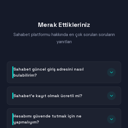
Merak Ettikleriniz
Sahabet platformu hakkında en çok sorulan soruların
yanıtları
Sahabet güncel giriş adresini nasıl
bulabilirim?
Sahabet güncel giriş adresini bulmak için bu sayfayı
yer imlerinize ekleyebilir veya Sahabet'in resmi
Sahabet'e kayıt olmak ücretli mi?
sosyal medya hesaplarını takip edebilirsiniz. Adres
değişiklikleri sırasında platform, kullanıcılarına
Hayır, Sahabet'e kayıt olmak tamamen ücretsizdir.
bilgilendirme mesajları gönderir. Ayrıca güncel linkler
Hesap oluşturma sürecinde herhangi bir ücret veya
Hesabımı güvende tutmak için ne
genellikle kısa süre içinde arama motorlarında da
ödeme talep edilmez. Temel kimlik bilgilerinizi girerek
yapmalıyım?
listelenir. Her zaman resmi ve doğrulanmış adresleri