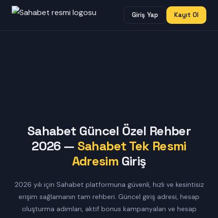
Giriş Yap
Kayıt Ol
Sahabet Güncel Özel Rehber
2026 —
Sahabet Tek Resmi
Adresim
Giriş
2026 yılı için Sahabet platformuna güvenli, hızlı ve kesintisiz
erişim sağlamanın tam rehberi. Güncel giriş adresi, hesap
oluşturma adımları, aktif bonus kampanyaları ve hesap