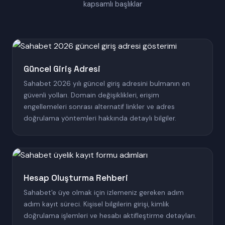
kapsamlı başlıklar
Güncel Giriş Adresi
Sahabet 2026 yılı güncel giriş adresini bulmanın en
güvenli yolları. Domain değişiklikleri, erişim
engellemeleri sonrası alternatif linkler ve adres
doğrulama yöntemleri hakkında detaylı bilgiler.
Hesap Oluşturma Rehberi
Sahabet'e üye olmak için izlemeniz gereken adım
adım kayıt süreci. Kişisel bilgilerin girişi, kimlik
doğrulama işlemleri ve hesabı aktifleştirme detayları.