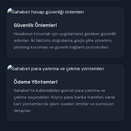
Güvenlik Önlemleri
Hesabınızı korumak için uygulamanız gereken güvenlik
adımları. İki faktörlü doğrulama, güçlü şifre yönetimi,
phishing koruması ve güvenli bağlantı protokolleri.
Ödeme Yöntemleri
Sahabet'te kullanılabilen güncel para yatırma ve
çekme seçenekleri. Kripto para, banka transferi, sanal
kart yöntemleri ile işlem süreleri, limitler ve komisyon
detayları.