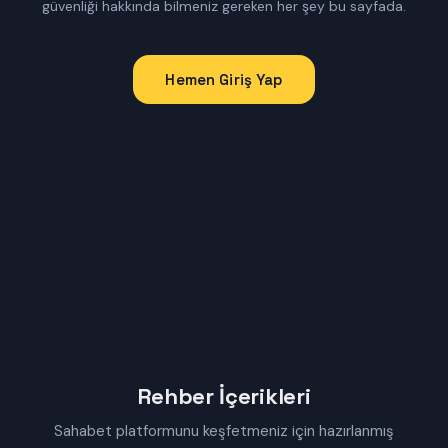
güvenliği hakkında bilmeniz gereken her şey bu sayfada.
Hemen Giriş Yap
Rehber İçerikleri
Sahabet platformunu keşfetmeniz için hazırlanmış