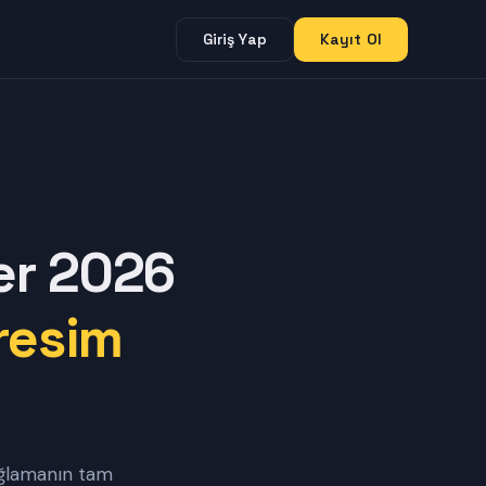
Giriş Yap
Kayıt Ol
er 2026
resim
sağlamanın tam