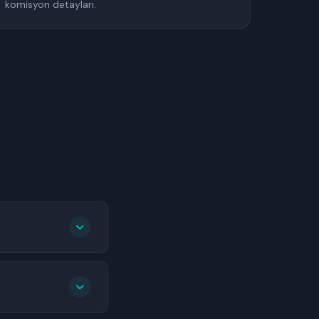
komisyon detayları.
Sahabet'in resmi
llanıcılarına
ama motorlarında da
yın.