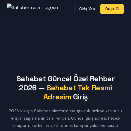
Giriş Yap
Kayıt Ol
Sahabet Güncel Özel Rehber
2026 —
Sahabet Tek Resmi
Adresim
Giriş
2026 yılı için Sahabet platformuna güvenli, hızlı ve kesintisiz
erişim sağlamanın tam rehberi. Güncel giriş adresi, hesap
oluşturma adımları, aktif bonus kampanyaları ve hesap