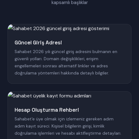
kapsamlı başlıklar
Güncel Giriş Adresi
Sahabet 2026 yılı güncel giriş adresini bulmanın en
güvenli yolları. Domain değişiklikleri, erişim
engellemeleri sonrası alternatif linkler ve adres
doğrulama yöntemleri hakkında detaylı bilgiler.
Hesap Oluşturma Rehberi
Sahabet'e üye olmak için izlemeniz gereken adım
adım kayıt süreci. Kişisel bilgilerin girişi, kimlik
doğrulama işlemleri ve hesabı aktifleştirme detayları.