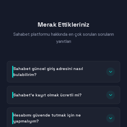
Merak Ettikleriniz
Sahabet platformu hakkında en çok sorulan soruların
yanıtları
Sahabet güncel giriş adresini nasıl
bulabilirim?
Sahabet güncel giriş adresini bulmak için bu sayfayı
yer imlerinize ekleyebilir veya Sahabet'in resmi
Sahabet'e kayıt olmak ücretli mi?
sosyal medya hesaplarını takip edebilirsiniz. Adres
değişiklikleri sırasında platform, kullanıcılarına
Hayır, Sahabet'e kayıt olmak tamamen ücretsizdir.
bilgilendirme mesajları gönderir. Ayrıca güncel linkler
Hesap oluşturma sürecinde herhangi bir ücret veya
Hesabımı güvende tutmak için ne
genellikle kısa süre içinde arama motorlarında da
ödeme talep edilmez. Temel kimlik bilgilerinizi girerek
yapmalıyım?
listelenir. Her zaman resmi ve doğrulanmış adresleri