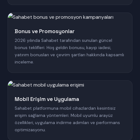
Bonus ve Promosyonlar
2026 yılında Sahabet tarafından sunulan güncel
bonus teklifleri. Hoş geldin bonusu, kayıp iadesi,
yatırım bonusları ve çevrim şartları hakkında kapsamlı
inceleme.
Mobil Erişim ve Uygulama
Sahabet platformuna mobil cihazlardan kesintisiz
erişim sağlama yöntemleri. Mobil uyumlu arayüz
özellikleri, uygulama indirme adımları ve performans
optimizasyonu.