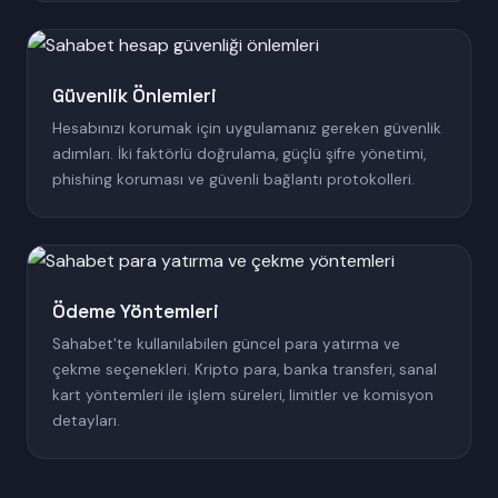
Güvenlik Önlemleri
Hesabınızı korumak için uygulamanız gereken güvenlik
adımları. İki faktörlü doğrulama, güçlü şifre yönetimi,
phishing koruması ve güvenli bağlantı protokolleri.
Ödeme Yöntemleri
Sahabet'te kullanılabilen güncel para yatırma ve
çekme seçenekleri. Kripto para, banka transferi, sanal
kart yöntemleri ile işlem süreleri, limitler ve komisyon
detayları.