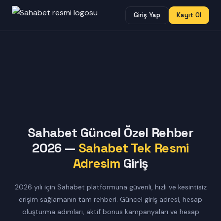
Giriş Yap
Kayıt Ol
Sahabet Güncel Özel Rehber
2026 —
Sahabet Tek Resmi
Adresim
Giriş
2026 yılı için Sahabet platformuna güvenli, hızlı ve kesintisiz
erişim sağlamanın tam rehberi. Güncel giriş adresi, hesap
oluşturma adımları, aktif bonus kampanyaları ve hesap