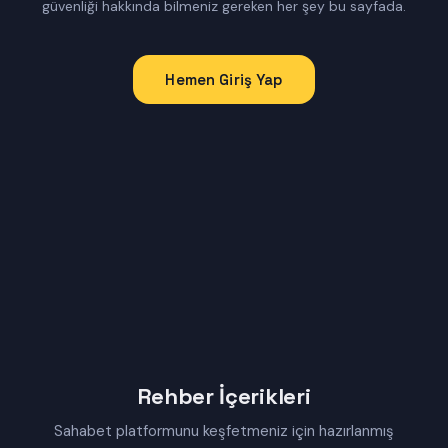
güvenliği hakkında bilmeniz gereken her şey bu sayfada.
Hemen Giriş Yap
Rehber İçerikleri
Sahabet platformunu keşfetmeniz için hazırlanmış