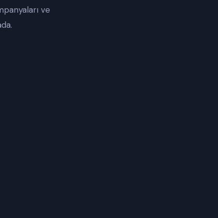
ampanyaları ve
ada.