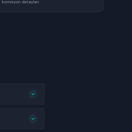
komisyon detayları.
Sahabet'in resmi
llanıcılarına
ama motorlarında da
yın.