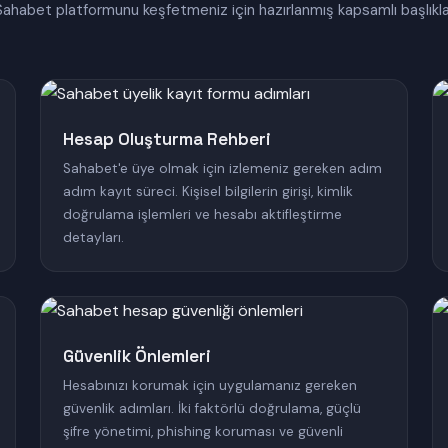
Sahabet platformunu keşfetmeniz için hazırlanmış kapsamlı başlıkla
Hesap Oluşturma Rehberi
Sahabet'e üye olmak için izlemeniz gereken adım
adım kayıt süreci. Kişisel bilgilerin girişi, kimlik
doğrulama işlemleri ve hesabı aktifleştirme
detayları.
Güvenlik Önlemleri
Hesabınızı korumak için uygulamanız gereken
güvenlik adımları. İki faktörlü doğrulama, güçlü
şifre yönetimi, phishing koruması ve güvenli