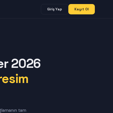
Giriş Yap
Kayıt Ol
er 2026
resim
sağlamanın tam