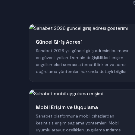
Güncel Giriş Adresi
Sahabet 2026 yılı güncel giriş adresini bulmanın
en güvenli yolları. Domain değişiklikleri, erişim
engellemeleri sonrası alternatif linkler ve adres
doğrulama yöntemleri hakkında detaylı bilgiler.
Mobil Erişim ve Uygulama
Sahabet platformuna mobil cihazlardan
kesintisiz erişim sağlama yöntemleri. Mobil
uyumlu arayüz özellikleri, uygulama indirme