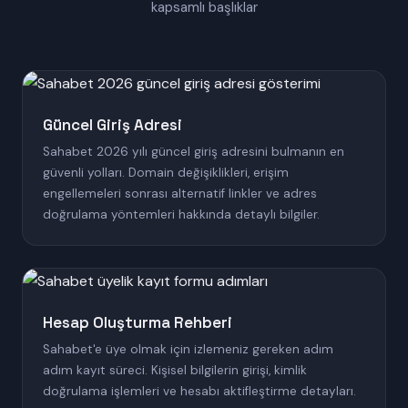
kapsamlı başlıklar
Güncel Giriş Adresi
Sahabet 2026 yılı güncel giriş adresini bulmanın en
güvenli yolları. Domain değişiklikleri, erişim
engellemeleri sonrası alternatif linkler ve adres
doğrulama yöntemleri hakkında detaylı bilgiler.
Hesap Oluşturma Rehberi
Sahabet'e üye olmak için izlemeniz gereken adım
adım kayıt süreci. Kişisel bilgilerin girişi, kimlik
doğrulama işlemleri ve hesabı aktifleştirme detayları.